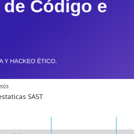
2023
staticas SAST