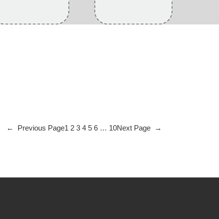
←
Previous Page
1
2
3
4
5
6
…
10
Next Page
→