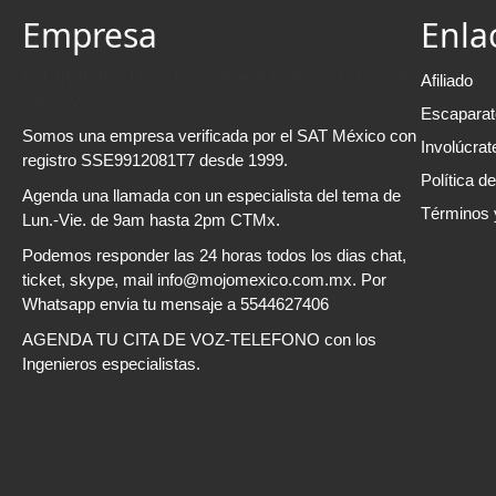
Empresa
Enla
MOJOMEXICO ES UNA MARCA DE SSE
Afiliado
SA CV
Escaparat
Somos una empresa verificada por el SAT México con
Involúcrat
registro SSE9912081T7 desde 1999.
Política d
Agenda una llamada con un especialista del tema de
Términos 
Lun.-Vie. de 9am hasta 2pm CTMx.
Podemos responder las 24 horas todos los dias chat,
ticket, skype, mail info@mojomexico.com.mx. Por
Whatsapp envia tu mensaje a 5544627406
AGENDA TU CITA DE VOZ-TELEFONO con los
Ingenieros especialistas.