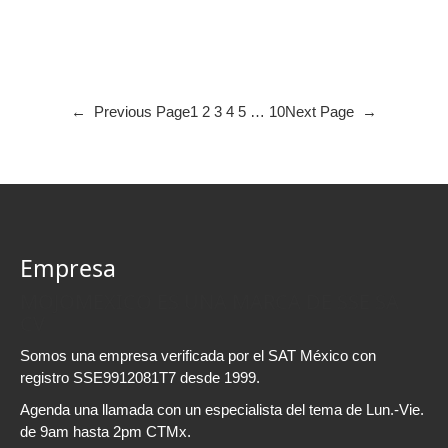
←
Previous Page
1
2
3
4
5
…
10
Next Page
→
Empresa
MOJOMEXICO ES UNA MARCA DE SSE SA
CV
Somos una empresa verificada por el SAT México con
registro SSE9912081T7 desde 1999.
Agenda una llamada con un especialista del tema de Lun.-Vie.
de 9am hasta 2pm CTMx.