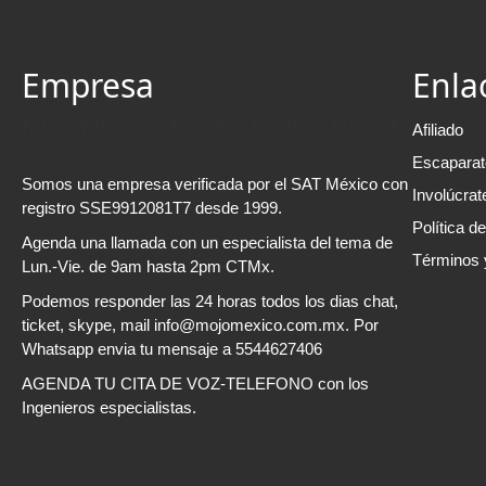
Empresa
Enla
MOJOMEXICO ES UNA MARCA DE SSE
Afiliado
SA CV
Escaparat
Somos una empresa verificada por el SAT México con
Involúcrat
registro SSE9912081T7 desde 1999.
Política d
Agenda una llamada con un especialista del tema de
Términos 
Lun.-Vie. de 9am hasta 2pm CTMx.
Podemos responder las 24 horas todos los dias chat,
ticket, skype, mail info@mojomexico.com.mx. Por
Whatsapp envia tu mensaje a 5544627406
AGENDA TU CITA DE VOZ-TELEFONO con los
Ingenieros especialistas.