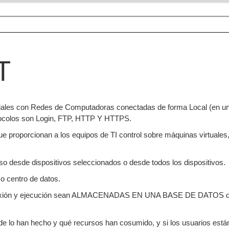
T
les con Redes de Computadoras conectadas de forma Local (en una 
ocolos son Login, FTP, HTTP Y HTTPS.
roporcionan a los equipos de TI control sobre máquinas virtuales, a
so desde dispositivos seleccionados o desde todos los dispositivos.
o centro de datos.
onexión y ejecución sean ALMACENADAS EN UNA BASE DE DATOS qu
nde lo han hecho y qué recursos han cosumido, y si los usuarios está