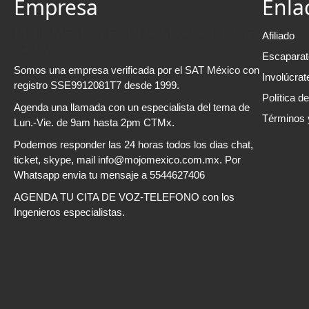
Empresa
Enla
MOJOMEXICO ES UNA MARCA DE SSE
Afiliado
SA CV
Escaparat
Somos una empresa verificada por el SAT México con
Involúcrat
registro SSE9912081T7 desde 1999.
Política d
Agenda una llamada con un especialista del tema de
Términos 
Lun.-Vie. de 9am hasta 2pm CTMx.
Podemos responder las 24 horas todos los dias chat,
ticket, skype, mail info@mojomexico.com.mx. Por
Whatsapp envia tu mensaje a 5544627406
AGENDA TU CITA DE VOZ-TELEFONO con los
Ingenieros especialistas.