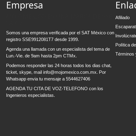
Empresa
Enla
MOJOMEXICO ES UNA MARCA DE SSE
Afiliado
SA CV
Escaparat
Somos una empresa verificada por el SAT México con
Involúcrat
registro SSE9912081T7 desde 1999.
Política d
Agenda una llamada con un especialista del tema de
Términos 
Lun.-Vie. de 9am hasta 2pm CTMx.
Podemos responder las 24 horas todos los dias chat,
ticket, skype, mail info@mojomexico.com.mx. Por
Whatsapp envia tu mensaje a 5544627406
AGENDA TU CITA DE VOZ-TELEFONO con los
Ingenieros especialistas.