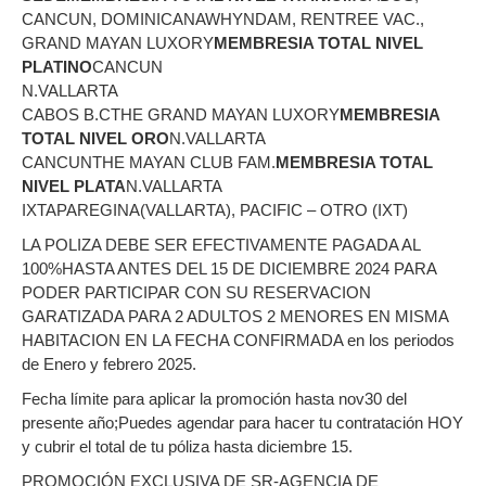
CANCUN, DOMINICANAWHYNDAM, RENTREE VAC.,
GRAND MAYAN LUXORY
MEMBRESIA TOTAL NIVEL
PLATINO
CANCUN
N.VALLARTA
CABOS B.CTHE GRAND MAYAN LUXORY
MEMBRESIA
TOTAL NIVEL ORO
N.VALLARTA
CANCUNTHE MAYAN CLUB FAM.
MEMBRESIA TOTAL
NIVEL PLATA
N.VALLARTA
IXTAPAREGINA(VALLARTA), PACIFIC – OTRO (IXT)
LA POLIZA DEBE SER EFECTIVAMENTE PAGADA AL
100%HASTA ANTES DEL 15 DE DICIEMBRE 2024 PARA
PODER PARTICIPAR CON SU RESERVACION
GARATIZADA PARA 2 ADULTOS 2 MENORES EN MISMA
HABITACION EN LA FECHA CONFIRMADA en los periodos
de Enero y febrero 2025.
Fecha límite para aplicar la promoción hasta nov30 del
presente año;Puedes agendar para hacer tu contratación HOY
y cubrir el total de tu póliza hasta diciembre 15.
PROMOCIÓN EXCLUSIVA DE SR-AGENCIA DE