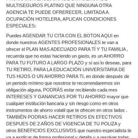
MULTISEGUROS PLATINO QUE NINGUNA OTRA
AGENCIA TE PUEDE OFRERECER, LIMITADA A
OCUPACIÓN HOTELERA, APLICAN CONDICIONES
ESPECIALES:
Puedes AGENDAR TU CITA CON EL BOTON AQUI en
donde nuestros AGENTES PROFESIONALES te van a
ofrecer el PLAN MAS ADECUADO PARA TÍ Y TU FAMILIA ,
recuerda que no estas haciendo un gasto, es un AHORRO
PARA TU FUTURO A LARGO PLAZO y si asi lo deseas, para
TU RETIRO, PARA LA EDUCACIÓN UNIVERSITARIA DE
TUS HIJOS O UN AHORRO PARA TI, en donde después de
un periodo mínimo que nosotros te recomendaremos sin
obligación alguna, PODRÁS estar recibiendo cada mes
INTERESES Y GANANCIAS POR TU AHORRO mayor que
cualquier institución bancaria y sin riesgo como en otros
instrumentos de ahorro volatil que te ofrecen en otros lados .
TAMBIÉN PODRAS HACER RETIROS EN EFECTIVOS
DESPUES DE 2 AÑOS DE VIGENCIA DE TU POLIZA y
otros BENEFICIOS EXCLUSIVOS que nuestro especialista te
va a explicar de forma profesional y detalla y a resolver todas