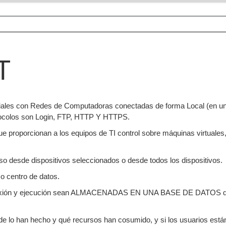
T
les con Redes de Computadoras conectadas de forma Local (en una 
ocolos son Login, FTP, HTTP Y HTTPS.
roporcionan a los equipos de TI control sobre máquinas virtuales, a
so desde dispositivos seleccionados o desde todos los dispositivos.
o centro de datos.
onexión y ejecución sean ALMACENADAS EN UNA BASE DE DATOS qu
nde lo han hecho y qué recursos han cosumido, y si los usuarios está