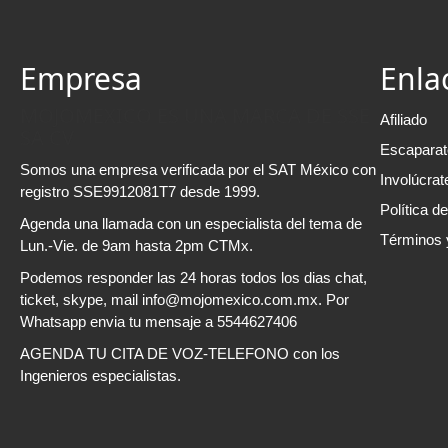
Empresa
Enla
MOJOMEXICO ES UNA MARCA DE SSE
Afiliado
SA CV
Escaparat
Somos una empresa verificada por el SAT México con
Involúcrat
registro SSE9912081T7 desde 1999.
Política d
Agenda una llamada con un especialista del tema de
Términos 
Lun.-Vie. de 9am hasta 2pm CTMx.
Podemos responder las 24 horas todos los dias chat,
ticket, skype, mail info@mojomexico.com.mx. Por
Whatsapp envia tu mensaje a 5544627406
AGENDA TU CITA DE VOZ-TELEFONO con los
Ingenieros especialistas.