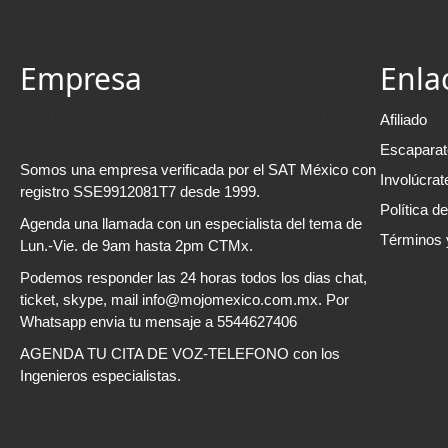
Empresa
Enla
MOJOMEXICO ES UNA MARCA DE SSE
Afiliado
SA CV
Escaparat
Somos una empresa verificada por el SAT México con
Involúcrat
registro SSE9912081T7 desde 1999.
Política d
Agenda una llamada con un especialista del tema de
Términos 
Lun.-Vie. de 9am hasta 2pm CTMx.
Podemos responder las 24 horas todos los dias chat,
ticket, skype, mail info@mojomexico.com.mx. Por
Whatsapp envia tu mensaje a 5544627406
AGENDA TU CITA DE VOZ-TELEFONO con los
Ingenieros especialistas.