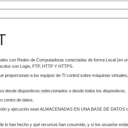
T
les con Redes de Computadoras conectadas de forma Local (en una 
ocolos son Login, FTP, HTTP Y HTTPS.
roporcionan a los equipos de TI control sobre máquinas virtuales, a
so desde dispositivos seleccionados o desde todos los dispositivos.
o centro de datos.
onexión y ejecución sean ALMACENADAS EN UNA BASE DE DATOS qu
nde lo han hecho y qué recursos han cosumido, y si los usuarios está